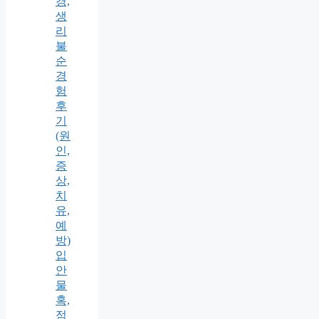
경,
생
리
불
순
경
험
후
기
(원
인,
증
상,
치
유,
예
방)
입
안
물
혹,
점