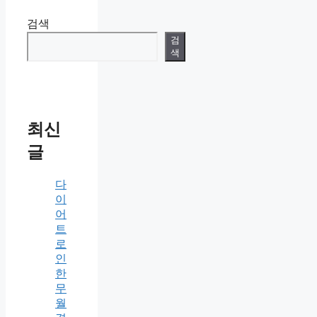
검색
검
색
최신
글
다
이
어
트
로
인
한
무
월