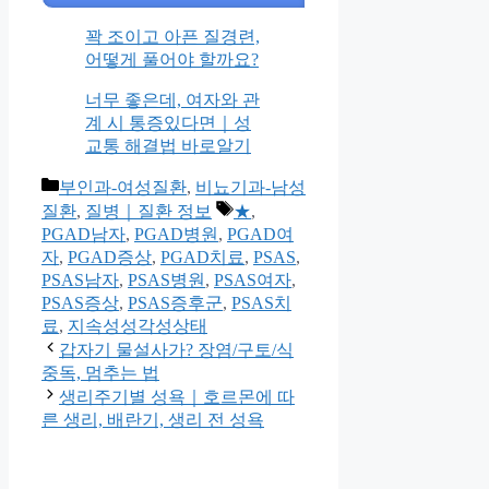
꽉 조이고 아픈 질경련,
어떻게 풀어야 할까요?
너무 좋은데, 여자와 관
계 시 통증있다면｜성
교통 해결법 바로알기
Categories
부인과-여성질환
,
비뇨기과-남성
Tags
질환
,
질병｜질환 정보
★
,
PGAD남자
,
PGAD병원
,
PGAD여
자
,
PGAD증상
,
PGAD치료
,
PSAS
,
PSAS남자
,
PSAS병원
,
PSAS여자
,
PSAS증상
,
PSAS증후군
,
PSAS치
료
,
지속성성각성상태
갑자기 물설사가? 장염/구토/식
중독, 멈추는 법
생리주기별 성욕｜호르몬에 따
른 생리, 배란기, 생리 전 성욕