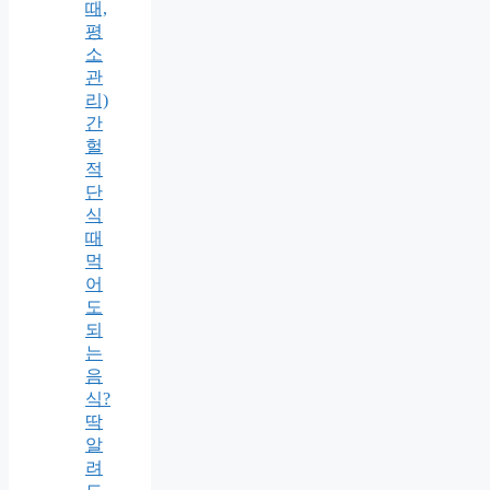
때,
평
소
관
리)
간
헐
적
단
식
때
먹
어
도
되
는
음
식?
딱
알
려