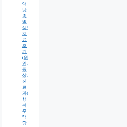
액
낭
종
발
생/
치
료
후
기
(원
인,
증
상,
진
료
과)
행
복
주
택
당