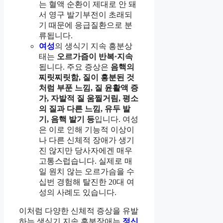
는 혈액 순환이 제대로 안 돼
서 영구 발기부전이 초래되
기 때문에 응급질환으로 분
류됩니다.
여성
의 생식기 지속 흥분상
태는
오르가즘이 반복·지속
됩니다. 주요 증상은
음핵의
찌릿찌릿함, 질이 흥분된 것
처럼 부푼 느낌, 질 윤활액 증
가, 자발적 질 움찔거림, 평소
의 질과 다른 느낌, 유두 발
기, 음핵 발기 등
입니다. 여성
은 이로 인해 기능적 이상이
나 다른 신체적 장애가 생기
진 않지만 당사자에겐 매우
고통스럽습니다. 실제로 매
일 원치 않는 오르가슴을 수
십번 경험해 탈진한 20대 여
성의 사례도 있습니다.
이처럼 다양한 신체적 증상을 유발
하는 생식기 지속 흥분장애는
정신