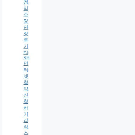
첨,
입
주
및
연
장
후
기
#3
SH
인
터
넷
청
약
신
청
하
기
갑
작
스