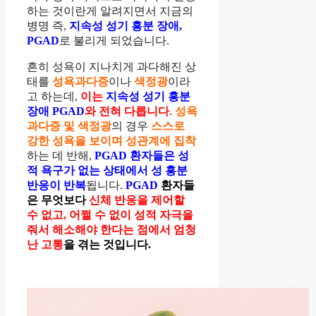
하는 것이란게 알려지면서 지금의
병명 즉,
지속성 성기 흥분 장애,
PGAD
로 불리게 되었습니다.
흔히 성욕이 지나치게 과다해진 상
태를
성욕과다증
이나
색정광
이라
고 하는데,
이는
지속성 성기 흥분
장애 PGAD
와 전혀 다릅니다
.
성욕
과다증 및 색정광
의 경우
스스로
강한 성욕을 보이며 성관계에 집착
하는 데 반해,
PGAD 환자들은 성
적 욕구가 없는 상태에서 성 흥분
반응이 반복
됩니다.
PGAD
환자들
은 무엇보다
신체 반응을 제어할
수 없고, 어쩔 수 없이 성적 자극을
줘서 해소해야 한다는 점에서 엄청
난 고통
을 겪는 것입니다.