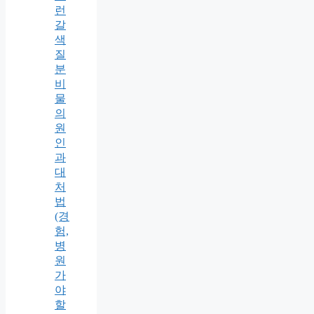
런
갈
색
질
분
비
물
의
원
인
과
대
처
법
(경
험,
병
원
가
야
할