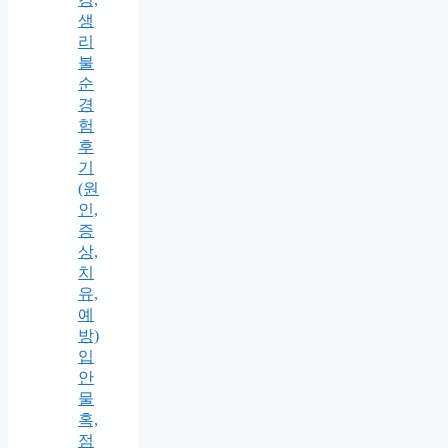
생
리
불
순
경
험
후
기
(원
인,
증
상,
치
유,
예
방)
입
안
물
혹,
점