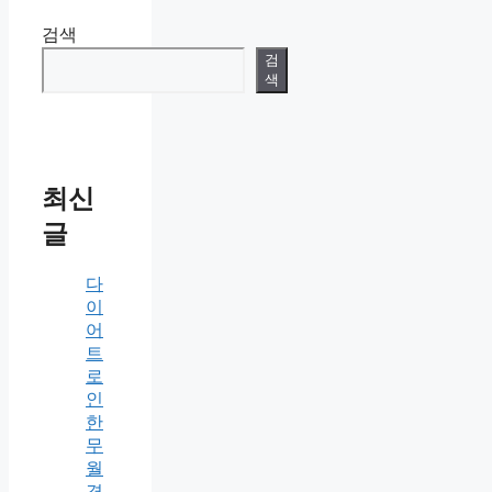
검색
검
색
최신
글
다
이
어
트
로
인
한
무
월
경,