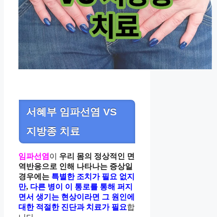
서혜부 임파선염 VS
지방종 치료
임파선염
이
우리 몸의 정상적인 면
역반응으로 인해 나타나는 증상일
경우에는
특별한 조치가 필요 없지
만
,
다른 병이 이 통로를 통해 퍼지
면서 생기는 현상이라면 그 원인에
대한 적절한 진단과 치료가 필요
합