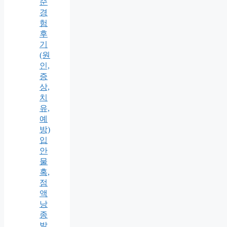
순
경
험
후
기
(원
인,
증
상,
치
유,
예
방)
입
안
물
혹,
점
액
낭
종
발