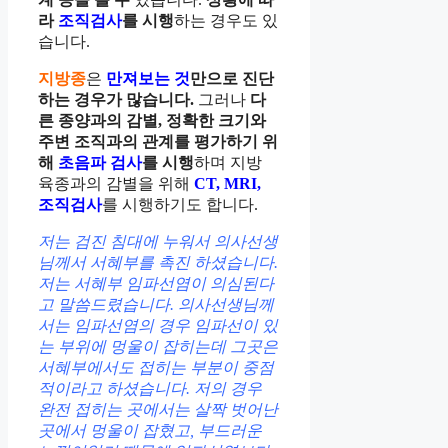
라
조직검사
를 시행
하는 경우도 있
습니다.
지방종
은
만져보는 것
만으로 진단
하는 경우가 많습니다.
그러나
다
른 종양과의 감별, 정확한 크기와
주변 조직과의 관계를 평가하기 위
해
초음파 검사
를 시행
하며 지방
육종과의 감별을 위해
CT, MRI,
조직검사
를 시행하기도 합니다.
저는 검진 침대에 누워서 의사선생
님께서 서혜부를 촉진 하셨습니다.
저는 서혜부 임파선염이 의심된다
고 말씀드렸습니다. 의사선생님께
서는 임파선염의 경우 임파선이 있
는 부위에 멍울이 잡히는데 그곳은
서혜부에서도 접히는 부분이 중점
적이라고 하셨습니다. 저의 경우
완전 접히는 곳에서는 살짝 벗어난
곳에서 멍울이 잡혔고, 부드러운