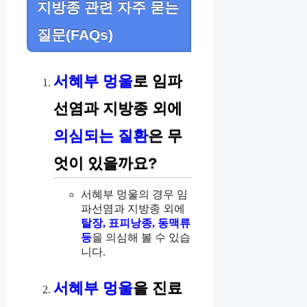
지방종 관련 자주 묻는
질문(FAQs)
서혜부 멍울
로 임파
선염과 지방종 외에
의심되는 질환
은 무
엇이 있을까요?
서혜부 멍울의 경우 임
파선염과 지방종 외에
탈장, 표피낭종, 동맥류
등
을 의심해 볼 수 있습
니다.
서혜부 멍울
을 진료