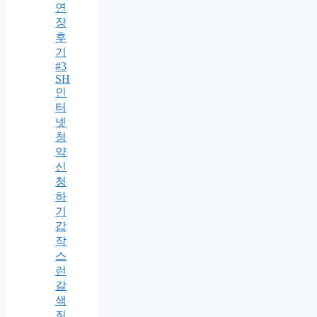
연
장
후
기
#3
SH
인
터
넷
청
약
신
청
하
기
갑
작
스
런
갈
색
질