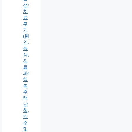
생/
치
료
후
기
(원
인,
증
상,
진
료
과)
행
복
주
택
당
첨,
입
주
및