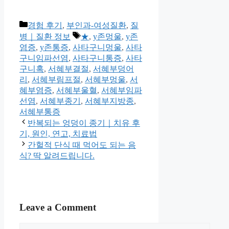
Categories
경험 후기
,
부인과-여성질환
,
질
Tags
병｜질환 정보
★
,
y존멍울
,
y존
염증
,
y존통증
,
사타구니멍울
,
사타
구니임파선염
,
사타구니통증
,
사타
구니혹
,
서혜부결절
,
서혜부덩어
리
,
서혜부림프절
,
서혜부멍울
,
서
혜부염증
,
서혜부울혈
,
서혜부임파
선염
,
서혜부종기
,
서혜부지방종
,
서혜부통증
반복되는 엉덩이 종기｜치유 후
기, 원인, 연고, 치료법
간헐적 단식 때 먹어도 되는 음
식? 딱 알려드립니다.
Leave a Comment
Comment