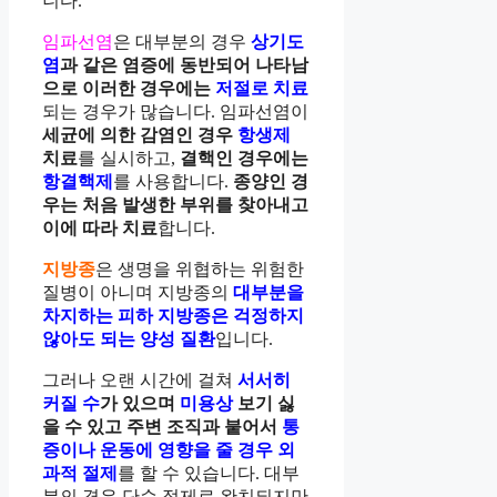
니다.
임파선염
은 대부분의 경우
상기도
염
과 같은 염증에 동반되어 나타남
으로 이러한 경우에는
저절로 치료
되는 경우가 많습니다. 임파선염이
세균에 의한 감염인 경우
항생제
치료
를 실시하고,
결핵인 경우에는
항결핵제
를 사용합니다.
종양인 경
우는 처음 발생한 부위를 찾아내고
이에 따라 치료
합니다.
지방종
은 생명을 위협하는 위험한
질병이 아니며 지방종의
대부분을
차지하는 피하 지방종은 걱정하지
않아도 되는 양성 질환
입니다.
그러나 오랜 시간에 걸쳐
서서히
커질 수
가 있으며
미용상
보기 싫
을 수 있고 주변 조직과 붙어서
통
증이나 운동에 영향을 줄 경우 외
과적 절제
를 할 수 있습니다. 대부
분의 경우 단순 절제로 완치되지만