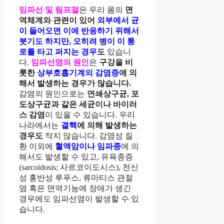
임파선 및 림프절
은 우리 몸의
면
역체계와 관련이 있어
외부에서 균
이 들어오면 이에 반응하기 위해서
붓기도 하지만, 오히려 병이 이 통
로를 타고 퍼지는 경우
도
있습니
다.
임파선염
의 원인
은
구강을 비
롯한
상부호흡기계의 감염증
에 의
해서 발생하는 경우가 많습니다.
감염의 원인으로는
연쇄상구균, 포
도상구균과 같은 세균이나 바이러
스 감염
이 있을 수 있습니다. 우리
나라에서는
결핵
에 의해 발생하는
경우도
적지 않습니다. 감염성 질
환 이외에
혈액암이나 임파종
에 의
해서도 발생할 수 있고, 유육종증
(sarcoidosis; 사르코이도시스), 전신
성 홍반성 루푸스, 류마티스 관절
염 혹은 면역기능에 장애가 생긴
경우에도 임파선염이 발생할 수 있
습니다.