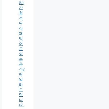
리)
간
헐
적
단
식
때
먹
어
도
되
는
음
식?
딱
알
려
드
립
니
다.