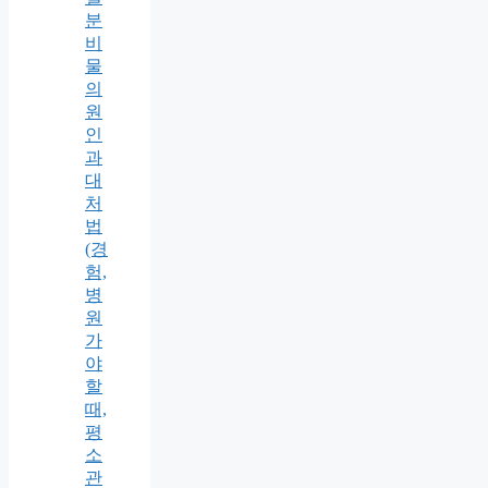
분
비
물
의
원
인
과
대
처
법
(경
험,
병
원
가
야
할
때,
평
소
관