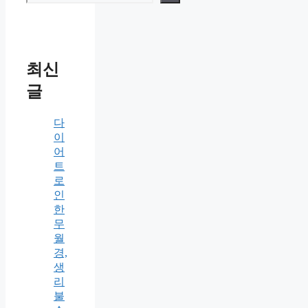
최신
글
다
이
어
트
로
인
한
무
월
경,
생
리
불