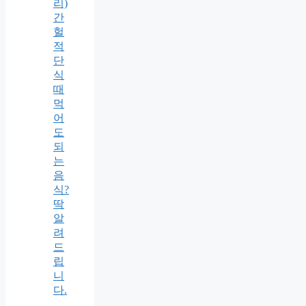
리)
간
헐
적
단
식
때
먹
어
도
되
는
음
식?
딱
알
려
드
립
니
다.