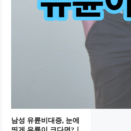
남성 유륜비대증, 눈에
띄게 유륜이 크다면?｜