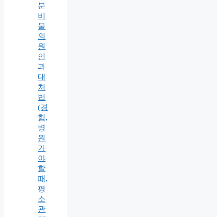
분
비
물
의
원
인
과
대
처
법
(경
험,
병
원
가
야
할
때,
평
소
관