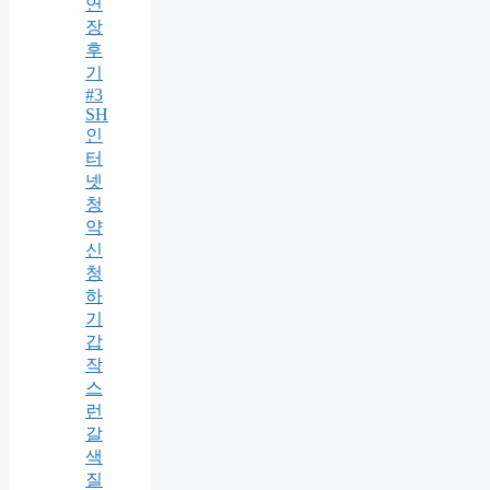
연
장
후
기
#3
SH
인
터
넷
청
약
신
청
하
기
갑
작
스
런
갈
색
질