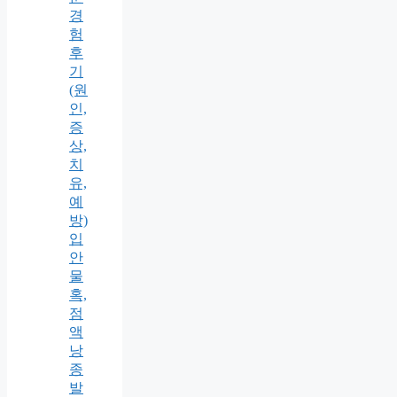
경
험
후
기
(원
인,
증
상,
치
유,
예
방)
입
안
물
혹,
점
액
낭
종
발