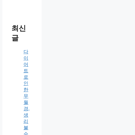
최신
글
다
이
어
트
로
인
한
무
월
경,
생
리
불
순