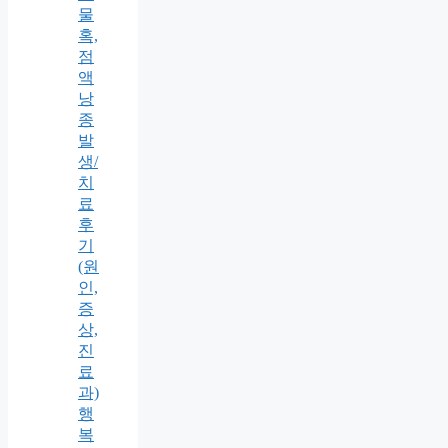
물
혹,
점
액
낭
종
발
생/
치
료
후
기
(원
인,
증
상,
진
료
과)
행
복