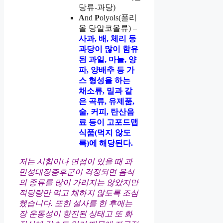
당류-과당)
A
nd
P
olyols(폴리
올 당알코올류) –
사과, 배, 체리 등
과당이 많이 함유
된 과일, 마늘, 양
파, 양배추 등 가
스 형성을 하는
채소류, 밀과 같
은 곡류, 유제품,
술, 커피, 탄산음
료 등이 고포드맵
식품(먹지 않도
록)에 해당된다.
저는 시험이나 면접이 있을 때 과
민성대장증후군이 걱정되면 음식
의 종류를 많이 가리지는 않았지만
적당량만 먹고 체하지 않도록 조심
했습니다. 또한 설사를 한 후에는
장 운동성이 항진된 상태고 또 화