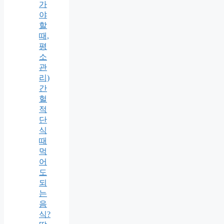
가
야
할
때,
평
소
관
리)
간
헐
적
단
식
때
먹
어
도
되
는
음
식?