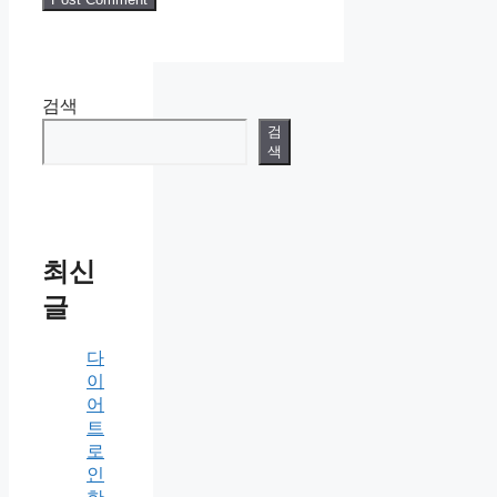
검색
검
색
최신
글
다
이
어
트
로
인