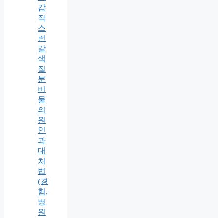
갑
작
스
런
갈
색
질
분
비
물
의
원
인
과
대
처
법
(경
험,
병
원