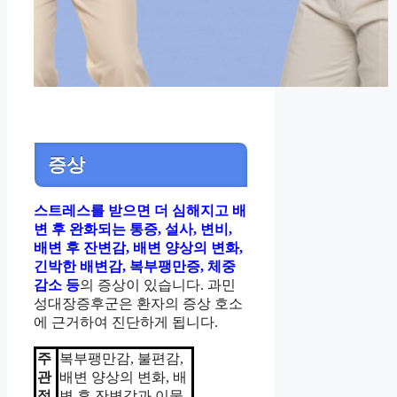
증상
스트레스를 받으면 더 심해지고 배
변 후 완화되는 통증, 설사, 변비,
배변 후 잔변감, 배변 양상의 변화,
긴박한 배변감, 복부팽만증, 체중
감소 등
의 증상이 있습니다. 과민
성대장증후군은 환자의 증상 호소
에 근거하여 진단하게 됩니다.
주
복부팽만감, 불편감,
관
배변 양상의 변화, 배
적
변 후 잔변감과 이물