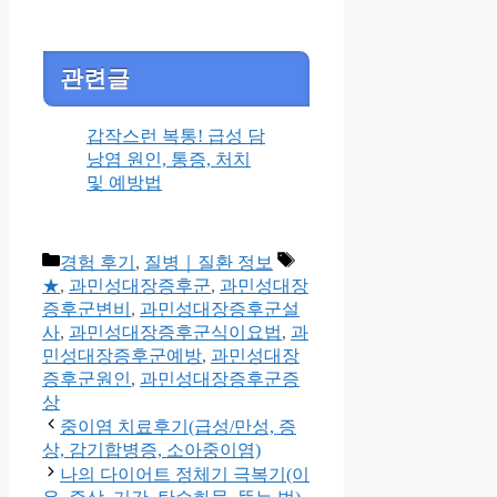
관련글
갑작스런 복통! 급성 담
낭염 원인, 통증, 처치
및 예방법
Categories
Tags
경험 후기
,
질병｜질환 정보
★
,
과민성대장증후군
,
과민성대장
증후군변비
,
과민성대장증후군설
사
,
과민성대장증후군식이요법
,
과
민성대장증후군예방
,
과민성대장
증후군원인
,
과민성대장증후군증
상
중이염 치료후기(급성/만성, 증
상, 감기합병증, 소아중이염)
나의 다이어트 정체기 극복기(이