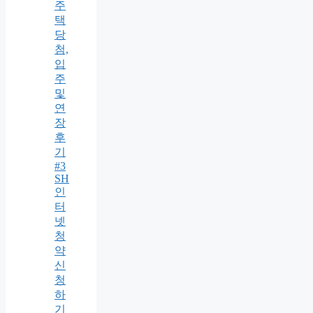
주
택
당
첨,
입
주
및
연
장
후
기
#3
SH
인
터
넷
청
약
신
청
하
기