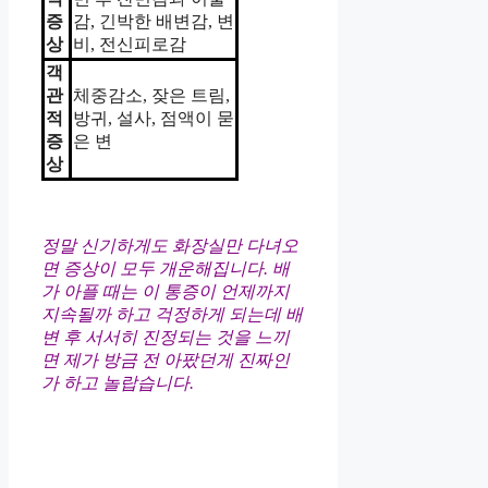
증
감, 긴박한 배변감, 변
상
비, 전신피로감
객
관
체중감소, 잦은 트림,
적
방귀, 설사, 점액이 묻
증
은 변
상
정말 신기하게도 화장실만 다녀오
면 증상이 모두 개운해집니다. 배
가 아플 때는 이 통증이 언제까지
지속될까 하고 걱정하게 되는데 배
변 후 서서히 진정되는 것을 느끼
면 제가 방금 전 아팠던게 진짜인
가 하고 놀랍습니다.