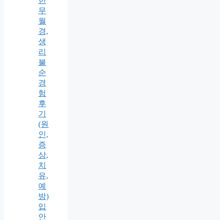
한
무
월
경,
생
리
불
순
경
험
후
기
(원
인,
증
상,
치
유,
예
방)
입
안