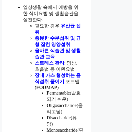
일상생활 속에서 예방을 위
한 식이요법 및 생활습관을
실천한다.
필요한 경우
유산균 섭
취
충붅한 수분섭취 및 균
형 잡힌 영양섭취
올바른 식습관 및 생활
습관 교육
스트레스 관리
: 명상,
호흡법 등 이완요법
장내 가스 형성하는 음
식섭취 줄이기
포드맵
(
FODMAP
)
F
ermentable(발효
되기 쉬운)
O
ligosaccharide(올
리고당)
D
isaccharide(유
당)
M
onosaccharide(단